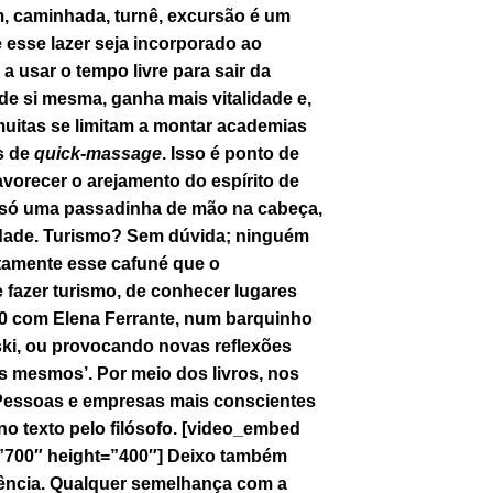
, caminhada, turnê, excursão é um
e esse lazer seja incorporado ao
a usar o tempo livre para sair da
de si mesma, ganha mais vitalidade e,
muitas se limitam a montar academias
os de
quick-massage
. Isso é ponto de
vorecer o arejamento do espírito de
é só uma passadinha de mão na cabeça,
lidade. Turismo? Sem dúvida; ninguém
stamente esse cafuné que o
e fazer turismo, de conhecer lugares
 50 com Elena Ferrante, num barquinho
ki, ou provocando novas reflexões
ós mesmos’. Por meio dos livros, nos
. Pessoas e empresas mais conscientes
no texto pelo filósofo. [video_embed
”700″ height=”400″] Deixo também
sência. Qualquer semelhança com a