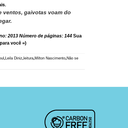
is.
re ventos, gaivotas voam do
egar.
no: 2013
Número de páginas: 144
Sua
para você =)
oul
,
Leila Diniz
,
leitura
,
Milton Nascimento
,
Não se