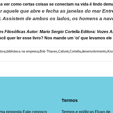
s ver como certas coisas se conectam na vida é lindo dema
ar aquele que abre e fecha as janelas do mar Ent
ar. Assistem de ambos os lados, os homens a nav
s Filosóficas
Autor: Mario Sergio Cortella
Editora: Vozes
A
cê quer ler esse livro? Nos mande um ‘oi’ que levamos ele 
tiva
,
biblioteca na empresa
,
Bob Thaves
,
Cafuné
,
Cortella
,
desenvolvimento
,
Kis
Termos
uma proposta
Fale conosco
Termos e políticas
Fluxo de