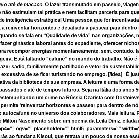
ero até de macaco.
O lazer transmutado em passeio, viagem
não estimulam tal prática e nem facilitam parceria para qu
e inteligência estratégica! Uma pessoa que for incentivada 
a reinventar horizontes e desafiada a passear para dentro 
, quando se fala em “Qualidade de vida” nas organizações, 
fazer ginástica laboral antes do expediente, oferecer nich
 para recompor energias momentaneamente, sem, contudo, fa
geira. Está faltando “cafuné” no mundo do trabalho. Não 
zer sadio, familiarmente partilhado e vetor de sustentabi
 excessiva de se ficar turistando no emprego. [/idea] É ju
ativa da biblioteca de sua empresa. A leitura é uma forma d
 passados e até de tempos futuros. Seja na Itália dos anos
 testemunhando um crime na Rússia Czarista com Dostoievs
s permite ‘reinventar horizontes e passear para dentro de n
o autocafuné no universo dos colaboradores. Mais leitura
do Milton Nascimento sobre um poema da Leila Diniz, citada 
p4=”” ogv=”” placeholder=”” html5_parameters=”” width=
rás ao fundar a Kisoul, que retrata um pouco de nossa es