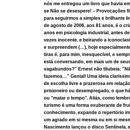
nós me entregou um livro que havia emp
se
Não se desespere! – Provocações fi
para seguirmos a simples e brilhante lin
de agosto de 2006, aos 81 anos, é o cr
anos em psicologia industrial, antes 
vezes inocente, e beirando a iconoclas
e surpreendem (…), hoje especialmente
tiras é, para mim, inesquecível, e sempr
está conversando, em mais um de seu
vagabundos?” Ernest não titubeia: “N
fazemos…” Genial! Uma ideia claríssi
de escolha livre e prazerosa em relaçã
prisioneiro ou desempregado, o que há
ou “matar o tempo”. Aliás, como lembr
turismo é uma forma exuberante de frui
conhecimento, expande o repertório int
um agrado em si mesma ou em si mesmo.
Nascimento lançou o disco Sentinela, e