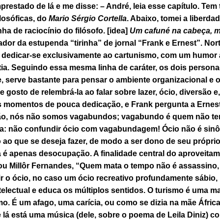
restado de lá e me disse: – André, leia esse capítulo. Tem 
losóficas
, do
Mario Sérgio Cortella
. Abaixo, tomei a liberda
ha de raciocínio do filósofo. [idea]
Um cafuné na cabeça, 
iador da estupenda “tirinha” de jornal “Frank e Ernest”. N
de dedicar-se exclusivamente ao cartunismo, com um humor 
tia. Seguindo essa mesma linha de caráter, os dois person
, serve bastante para pensar o ambiente organizacional e
e gosto de relembrá-la ao falar sobre lazer, ócio, diversão e
s momentos de pouca dedicação, e Frank pergunta a Ernes
ão, nós não somos vagabundos; vagabundo é quem não tem
ma: não confundir ócio com vagabundagem! Ócio não é sin
o ao que se deseja fazer, de modo a ser dono de seu próprio
 é apenas desocupação. A finalidade central do aproveita
ou Millôr Fernandes, “Quem mata o tempo não é assassino, 
r o ócio, no caso um ócio recreativo profundamente sábio,
electual e educa os múltiplos sentidos. O turismo é uma man
 É um afago, uma carícia, ou como se dizia na mãe África
 lá está uma música (dele, sobre o poema de Leila Diniz) co