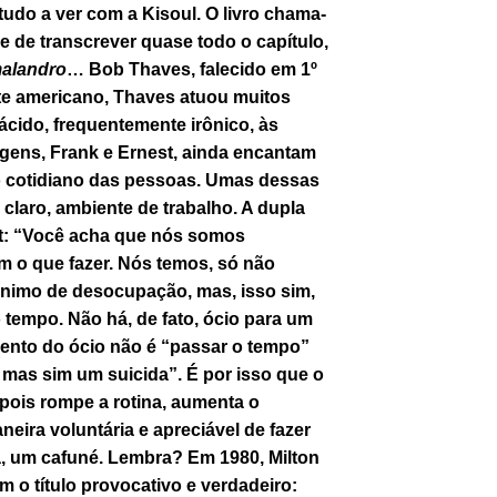
tudo a ver com a Kisoul. O livro chama-
de de transcrever quase todo o capítulo,
malandro
…
Bob Thaves, falecido em 1º
orte americano, Thaves atuou muitos
ácido, frequentemente irônico, às
agens, Frank e Ernest, ainda encantam
 o cotidiano das pessoas. Umas dessas
, claro, ambiente de trabalho. A dupla
t: “Você acha que nós somos
 o que fazer. Nós temos, só não
ônimo de desocupação, mas, isso sim,
 tempo. Não há, de fato, ócio para um
mento do ócio não é “passar o tempo”
mas sim um suicida”. É por isso que o
 pois rompe a rotina, aumenta o
eira voluntária e apreciável de fazer
, um cafuné. Lembra? Em 1980, Milton
m o título provocativo e verdadeiro: