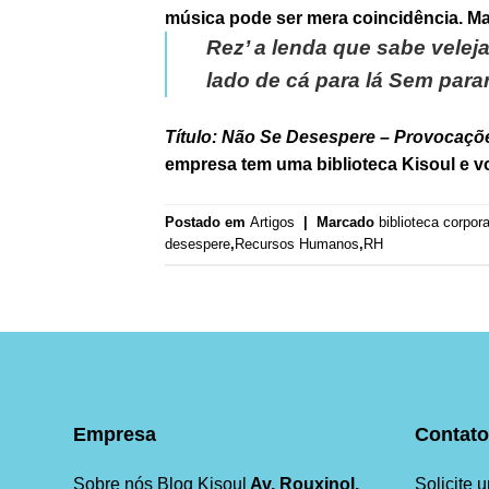
música pode ser mera coincidência. Ma
Rez’ a lenda que sabe velej
lado de cá para lá Sem par
Título: Não Se Desespere – Provocaçõe
empresa tem uma biblioteca Kisoul e vo
Postado em
Artigos
|
Marcado
biblioteca corpora
desespere
,
Recursos Humanos
,
RH
Empresa
Contato
Sobre nós
Blog Kisoul
Av. Rouxinol,
Solicite 