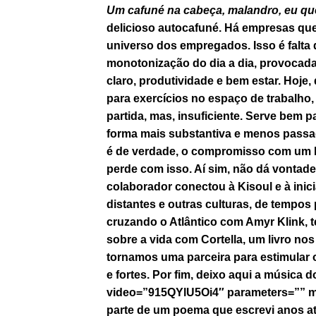
Um cafuné na cabeça, malandro, eu qu
delicioso autocafuné. Há empresas que 
universo dos empregados. Isso é falta d
monotonização do dia a dia, provocada 
claro, produtividade e bem estar. Hoje
para exercícios no espaço de trabalho, 
partida, mas, insuficiente. Serve bem
forma mais substantiva e menos passa
é de verdade, o compromisso com um la
perde com isso. Aí sim, não dá vontade
colaborador conectou à Kisoul e à inici
distantes e outras culturas, de tempos
cruzando o Atlântico com Amyr Klink,
sobre a vida com Cortella, um livro no
tornamos uma parceira para estimular 
e fortes. Por fim, deixo aqui a música 
video=”915QYlU5Oi4″ parameters=”” m
parte de um poema que escrevi anos at