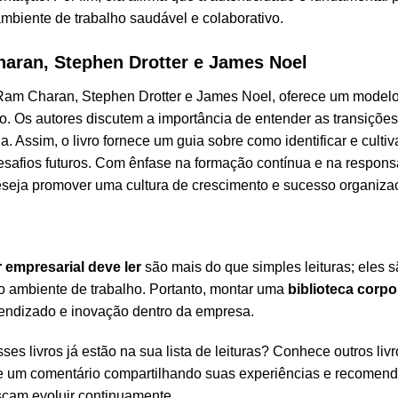
mbiente de trabalho saudável e colaborativo.
haran, Stephen Drotter e James Noel
 Ram Charan, Stephen Drotter e James Noel, oferece um modelo 
ão. Os autores discutem a importância de entender as transiçõe
. Assim, o livro fornece um guia sobre como identificar e cultiv
desafios futuros. Com ênfase na formação contínua e na respons
deseja promover uma cultura de crescimento e sucesso organizac
r empresarial deve ler
são mais do que simples leituras; eles s
no ambiente de trabalho. Portanto, montar uma
biblioteca corpo
prendizado e inovação dentro da empresa.
s livros já estão na sua lista de leituras? Conhece outros livr
xe um comentário compartilhando suas experiências e recomenda
uscam evoluir continuamente.