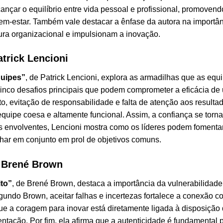
lcançar o equilíbrio entre vida pessoal e profissional, promoven
m-estar. Também vale destacar a ênfase da autora na importân
tura organizacional e impulsionam a inovação.
trick Lencioni
quipes”
, de Patrick Lencioni, explora as armadilhas que as eq
a cinco desafios principais que podem comprometer a eficácia d
o, evitação de responsabilidade e falta de atenção aos resultad
 equipe coesa e altamente funcional. Assim, a confiança se tor
 envolventes, Lencioni mostra como os líderes podem fomenta
lhar em conjunto em prol de objetivos comuns.
– Brené Brown
to”
, de Brené Brown, destaca a importância da vulnerabilidad
egundo Brown, aceitar falhas e incertezas fortalece a conexão 
e a coragem para inovar está diretamente ligada à disposição d
tação. Por fim, ela afirma que a autenticidade é fundamental pa