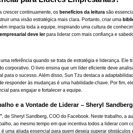
a crescer continuamente, os
benefícios da leitura
são essencia
truir uma visão estratégica mais clara. Portanto, criar uma
bibl
ém impacta toda a equipe, inspirando uma cultura de conhecim
 empresarial deve ler
para liderar com mais confiança e sabedo
é uma referência quando se trata de estratégia e liderança. Ele
 corporativo. O livro ensina que um líder eficiente deve analis
ial para o sucesso. Além disso, Sun Tzu destaca a adaptabil
e responder às mudanças é uma habilidade-chave. Por fim, ele 
ial para engajar e fortalecer a equipe.
balho e a Vontade de Liderar – Sheryl Sandberg
”
, de Sheryl Sandberg, COO do Facebook. Neste trabalho, a aut
alho, ao mesmo tempo em que incentiva todos a liderar com co
é uma aliada essencial para quem deseja superar obstáculos e