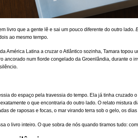
Tem livro que a gente lê e sai um pouco diferente do outro lado.
B
 dois ao mesmo tempo.
da América Latina a cruzar o Atlântico sozinha, Tamara topou u
ro ancorado num fiorde congelado da Groenlândia, durante o i
silêncio.
vessia do espaço pela travessia do tempo. Ela já tinha cruzado 
xatamente o que encontraria do outro lado. O relato mistura di
adas de raposas e focas, o mar virando terra sob o gelo, os dias 
a o livro inteiro. O que sobra de nós quando tiramos tudo: comp