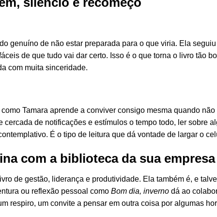
em, silêncio e recomeço
do genuíno de não estar preparada para o que viria. Ela segui
eis de que tudo vai dar certo. Isso é o que torna o livro tão bo
da com muita sinceridade.
er como Tamara aprende a conviver consigo mesma quando não 
cercada de notificações e estímulos o tempo todo, ler sobre 
ontemplativo. É o tipo de leitura que dá vontade de largar o ce
ina com a biblioteca da sua empresa
livro de gestão, liderança e produtividade. Ela também é, e tal
ventura ou reflexão pessoal como
Bom dia, inverno
dá ao colabor
 um respiro, um convite a pensar em outra coisa por algumas hor