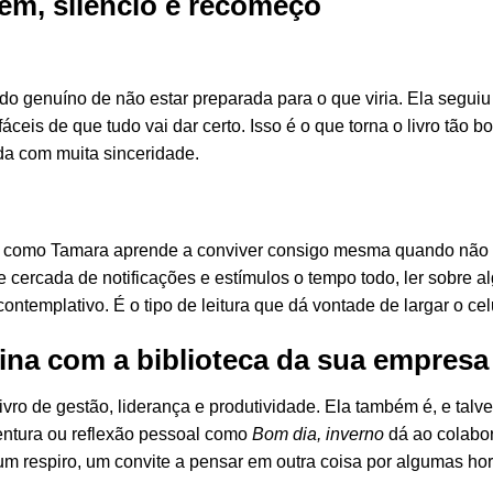
em, silêncio e recomeço
do genuíno de não estar preparada para o que viria. Ela segui
eis de que tudo vai dar certo. Isso é o que torna o livro tão bo
da com muita sinceridade.
er como Tamara aprende a conviver consigo mesma quando não 
cercada de notificações e estímulos o tempo todo, ler sobre 
ontemplativo. É o tipo de leitura que dá vontade de largar o ce
ina com a biblioteca da sua empresa
livro de gestão, liderança e produtividade. Ela também é, e tal
ventura ou reflexão pessoal como
Bom dia, inverno
dá ao colabor
 um respiro, um convite a pensar em outra coisa por algumas hor