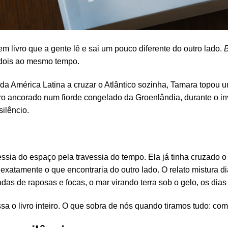
Tem livro que a gente lê e sai um pouco diferente do outro lado.
B
 dois ao mesmo tempo.
da América Latina a cruzar o Atlântico sozinha, Tamara topou u
ro ancorado num fiorde congelado da Groenlândia, durante o i
silêncio.
vessia do espaço pela travessia do tempo. Ela já tinha cruzado 
xatamente o que encontraria do outro lado. O relato mistura di
adas de raposas e focas, o mar virando terra sob o gelo, os dias 
a o livro inteiro. O que sobra de nós quando tiramos tudo: comp