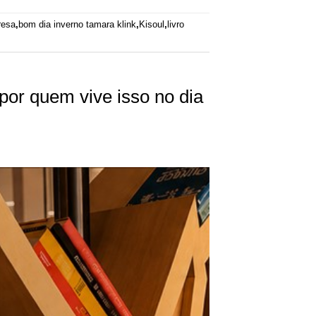
resa
,
bom dia inverno tamara klink
,
Kisoul
,
livro
or quem vive isso no dia