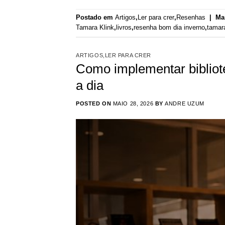
Postado em
Artigos
,
Ler para crer
,
Resenhas
|
Ma
Tamara Klink
,
livros
,
resenha bom dia inverno
,
tamara
ARTIGOS
,
LER PARA CRER
Como implementar bibliot
a dia
POSTED ON
MAIO 28, 2026
BY
ANDRE UZUM