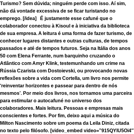
Turismo? Sem dúvida; ninguém perde com isso. Aí sim,
não dá vontade excessiva de se ficar turistando no
emprego. [/idea] É justamente esse cafuné que o
colaborador conectou à Kisoul e à iniciativa da biblioteca
de sua empresa. A leitura é uma forma de fazer turismo, de
conhecer lugares distantes e outras culturas, de tempos
passados e até de tempos futuros. Seja na Itália dos anos
50 com Elena Ferrante, num barquinho cruzando o
Atlântico com Amyr Klink, testemunhando um crime na
Rússia Czarista com Dostoievski, ou provocando novas
reflexões sobre a vida com Cortella, um livro nos permite
‘reinventar horizontes e passear para dentro de nós
mesmos’. Por meio dos livros, nos tornamos uma parceira
para estimular o autocafuné no universo dos
colaboradores. Mais leitura. Pessoas e empresas mais
conscientes e fortes. Por fim, deixo aqui a música do
Milton Nascimento sobre um poema da Leila Diniz, citada
no texto pelo filósofo. [video_embed video=”915QYlU5Oi4″