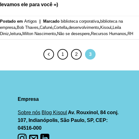
levamos ele para você =)
Postado em
Artigos
|
Marcado
biblioteca corporativa
,
biblioteca na
empresa
,
Bob Thaves
,
Cafuné
,
Cortella
,
desenvolvimento
,
Kisoul
,
Leila
Diniz
,
leitura
,
Milton Nascimento
,
Não se desespere
,
Recursos Humanos
,
RH
1
2
3
Empresa
Sobre nós
Blog Kisoul
Av. Rouxinol, 84 conj.
107, Indianópolis, São Paulo, SP, CEP:
04516-000