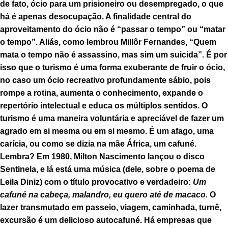
de fato, ócio para um prisioneiro ou desempregado, o que
há é apenas desocupação. A finalidade central do
aproveitamento do ócio não é “passar o tempo” ou “matar
o tempo”. Aliás, como lembrou Millôr Fernandes, “Quem
mata o tempo não é assassino, mas sim um suicida”. É por
isso que o turismo é uma forma exuberante de fruir o ócio,
no caso um ócio recreativo profundamente sábio, pois
rompe a rotina, aumenta o conhecimento, expande o
repertório intelectual e educa os múltiplos sentidos. O
turismo é uma maneira voluntária e apreciável de fazer um
agrado em si mesma ou em si mesmo. É um afago, uma
carícia, ou como se dizia na mãe África, um cafuné.
Lembra? Em 1980, Milton Nascimento lançou o disco
Sentinela, e lá está uma música (dele, sobre o poema de
Leila Diniz) com o título provocativo e verdadeiro:
Um
cafuné na cabeça, malandro, eu quero até de macaco.
O
lazer transmutado em passeio, viagem, caminhada, turnê,
excursão é um delicioso autocafuné. Há empresas que